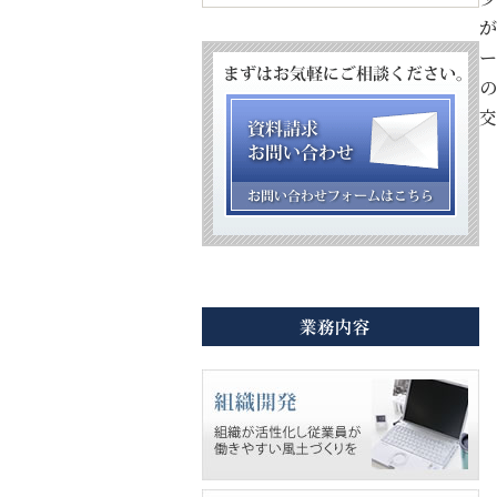
が
ー
の
交