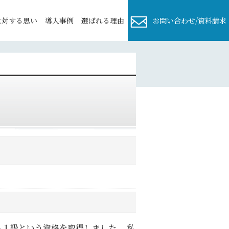
に対する思い
導⼊事例
選ばれる理由
お問い合わせ/資料請求
ト１級という資格を取得しました。 私