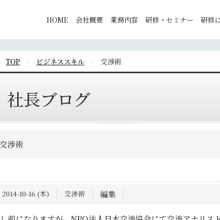
HOME
会社概要
業務内容
研修・セミナー
研修
>
>
TOP
ビジネススキル
交渉術
社長ブログ
交渉術
2014-10-16 (木)
交渉術
編集
し前になりますが、NPO法人日本交渉協会にて交渉アナリス