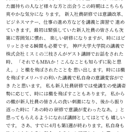
た面持ちの人など様々な方と出会うこの時期はこちらも
爽やかな気分にな ります。 新入社員研修では意識改革、
ビジネスマナー、仕事の進め方などを講義と演習で 進め
ていきます。最初は緊張していた新入社員の皆さんも次
第に雰囲気に慣れ、 楽しい研修になりますが、時にはピ
リッとさせる瞬間も必要です。 神戸大学大学院の講義で
株式会社ミスミの三枝さんがゲスト講師でお話をされた
時、 「それでもMBAか！こんなことも知らずに恥と思
え。」と檄を飛ばされたことを 思い出します。時には檄
を飛ばすメリハリの利いた講義で私自身の意識変容がで
き たと思います。 私も新入社員研修では受講生の受講姿
勢に応じて、時には檄を飛ばすこともあります。 私から
の檄が新入社員の皆さんの良い刺激になり、後から振り
返った時に「あの時の 研修で意識が変わったなあ。」と
思ってもらえるようになれば講師としてはとても 嬉しい
です。 さあ、すでに4月も第1週が終わります。私自身も