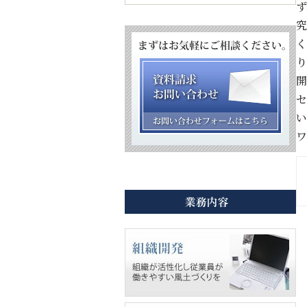
ず
究
く
り
開
セ
い
ワ