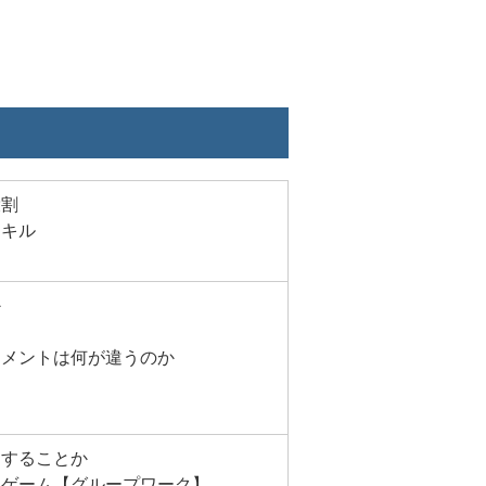
役割
スキル
か
ジメントは何が違うのか
をすることか
ンゲーム【グループワーク】