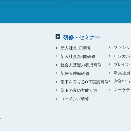
研修・セミナー
ファシリ
新入社員1日研修
ロジカル
新入社員2日間研修
プレゼン
社会人基礎力養成研修
新入社員
新任管理職研修
営業担当
部下を育てるOJT実践研修
マーケテ
部下の褒め方叱り方
コーチング研修
ト