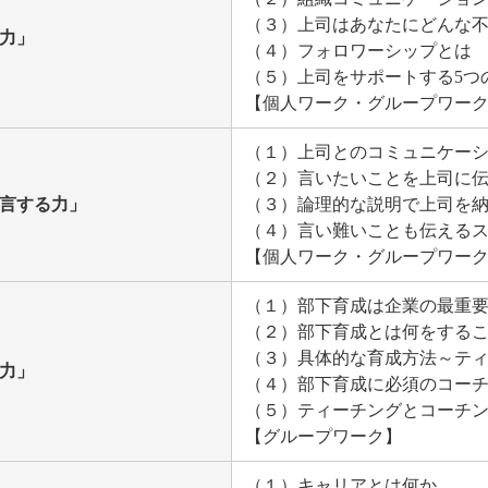
（３）上司はあなたにどんな
佐力」
（４）フォロワーシップとは
（５）上司をサポートする5つ
【個人ワーク・グループワー
（１）上司とのコミュニケー
（２）言いたいことを上司に
提言する力」
（３）論理的な説明で上司を
（４）言い難いことも伝える
【個人ワーク・グループワー
（１）部下育成は企業の最重
（２）部下育成とは何をする
（３）具体的な育成方法～テ
成力」
（４）部下育成に必須のコー
（５）ティーチングとコーチ
【グループワーク】
（１）キャリアとは何か