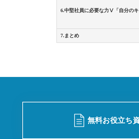
6.中堅社員に必要な力Ⅴ「自分の
7.まとめ
無料お役⽴ち