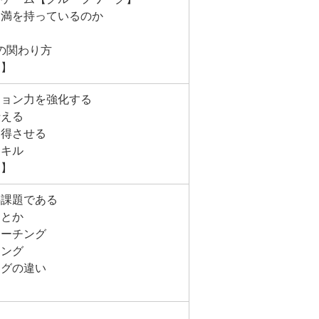
不満を持っているのか
の関わり方
ク】
ション力を強化する
伝える
納得させる
スキル
ク】
要課題である
ことか
ィーチング
チング
ングの違い